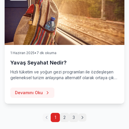
1 Haziran 2025
•
7 dk okuma
Yavaş Seyahat Nedir?
Hızlı tüketim ve yoğun gezi programları ile özdeşleşen
geleneksel turizm anlayışına alternatif olarak ortaya çıkan
yavaş seyahat felsefesini keşfedin. Seyahat ettiğiniz
yerlerin kültürünü, insanlarını ve doğasını daha yakından
Devamını Oku
tanıyın.
1
2
3