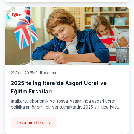
Eğitim
21 Ekim 2025
•
8 dk okuma
2025'te İngiltere'de Asgari Ücret ve
Eğitim Fırsatları
İngiltere, ekonomik ve sosyal yaşamında asgari ücret
politikaları önemli bir yer tutmaktadır. 2025 yılı itibariyle
İngiltere'deki asgari ücret rakamları, yaşam maliyetleri ve
eğitim fırsatlarını keşfedin.
Devamını Oku