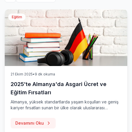
Eğitim
21 Ekim 2025
•
9 dk okuma
2025'te Almanya'da Asgari Ücret ve
Eğitim Fırsatları
Almanya, yüksek standartlarda yaşam koşulları ve geniş
kariyer fırsatları sunan bir ülke olarak uluslararası
öğrenciler ve çalışanlar için cazip bir destinasyon haline
gelmiştir. 2025 yılında Almanya'da asgari ücret, yaşam
Devamını Oku
maliyetleri ve eğitim fırsatlarını keşfedin.