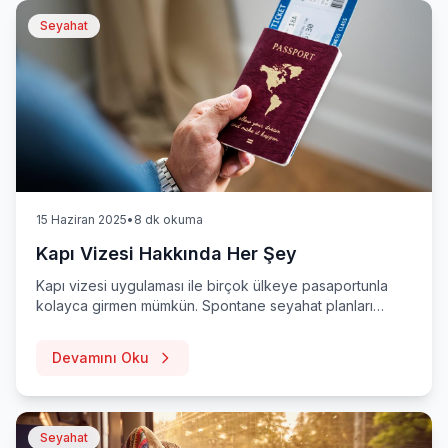
Seyahat
15 Haziran 2025
•
8 dk okuma
Kapı Vizesi Hakkında Her Şey
Kapı vizesi uygulaması ile birçok ülkeye pasaportunla
kolayca girmen mümkün. Spontane seyahat planları
yapanlar veya vize prosedürlerini hızlandırmak isteyen
gezginler için büyük kolaylıklar sağlayan kapı vizesi
Devamını Oku
hakkında bilmen gerekenleri keşfedin.
Seyahat