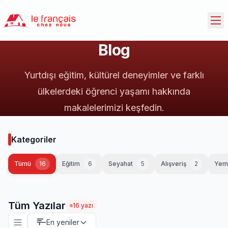
Blog
Yurtdışı eğitim, kültürel deneyimler ve farklı
ülkelerdeki öğrenci yaşamı hakkında
makalelerimizi keşfedin.
Kategoriler
Tümü
16
Eğitim
6
Seyahat
5
Alışveriş
2
Yem
Tüm Yazılar
16 yazı
En yeniler