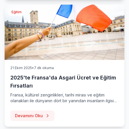
Eğitim
21 Ekim 2025
•
7 dk okuma
2025'te Fransa'da Asgari Ücret ve Eğitim
Fırsatları
Fransa, kültürel zenginlikleri, tarihi mirası ve eğitim
olanakları ile dünyanın dört bir yanından insanların ilgisini
çeken bir ülke. 2025 yılı itibariyle Fransa'daki asgari
ücret, yaşam maliyetleri ve eğitim fırsatlarını keşfedin.
Devamını Oku