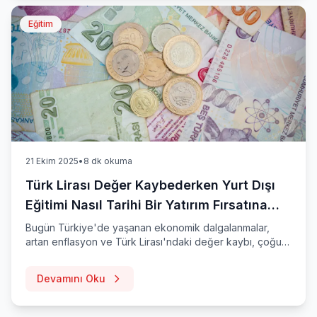
Eğitim
21 Ekim 2025
•
8 dk okuma
Türk Lirası Değer Kaybederken Yurt Dışı
Eğitimi Nasıl Tarihi Bir Yatırım Fırsatına
Dönüştü?
Bugün Türkiye'de yaşanan ekonomik dalgalanmalar,
artan enflasyon ve Türk Lirası'ndaki değer kaybı, çoğu
sektörü belirsizliğe sürüklerken; yurt dışı eğitim
danışmanlığı, tam anlamıyla tarihi bir yatırım fırsatına
Devamını Oku
dönüşüyor.