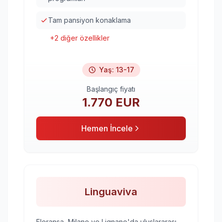
Tam pansiyon konaklama
+
2
diğer özellikler
Yaş
:
13-17
Başlangıç fiyatı
1.770
EUR
Hemen İncele
Linguaviva
Floransa, Milano ve Lignano'da uluslararası