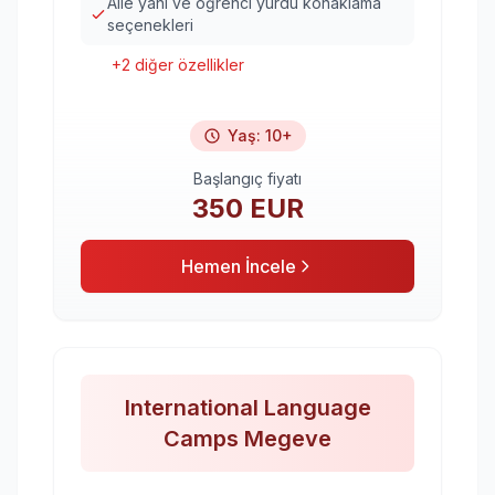
Aile yanı ve öğrenci yurdu konaklama
seçenekleri
+
2
diğer özellikler
Yaş
:
10+
Başlangıç fiyatı
350
EUR
Hemen İncele
International Language
Camps Megeve