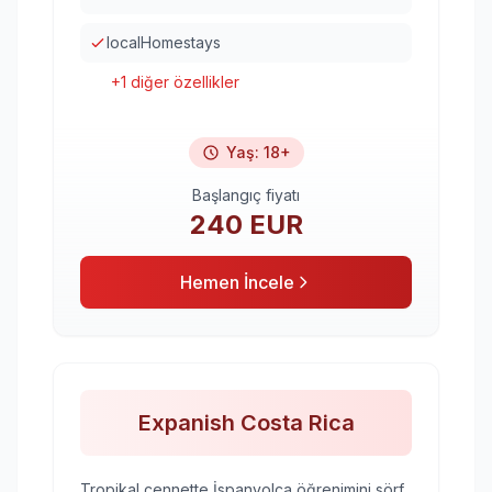
localHomestays
+
1
diğer özellikler
Yaş
:
18+
Başlangıç fiyatı
240
EUR
Hemen İncele
Expanish Costa Rica
Tropikal cennette İspanyolca öğrenimini sörf