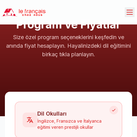
Program ve Fiyatlar
Size özel program seçeneklerini keşfedin ve
anında fiyat hesaplayın. Hayalinizdeki dil eğitimini
birkaç tıkla planlayın.
Dil Okulları
İngilizce, Fransızca ve İtalyanca
eğitimi veren prestijli okullar