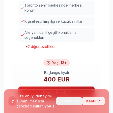
Toronto şehir merkezinde merkezi
konum
Kişiselleştirilmiş ilgi ile küçük sınıflar
Aile yanı dahil çeşitli konaklama
seçenekleri
+
2
diğer özellikler
Yaş
:
13+
Başlangıç fiyatı
400
EUR
Hemen İncele
Size en iyi deneyimi
🍪
sunabilmek için
Seçenekler
Kabul Et
çerezleri kullanıyoruz