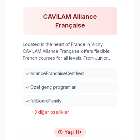
CAVILAM Alliance
Française
Located in the heart of France in Vichy,
CAVILAM Alliance Française offers flexible
French courses for all levels. From Junior
summer camps to adult intensive courses and
teacher training.
allianceFrancaiseCertified
Özel genç programları
fullBoardFamily
+
3
diğer özellikler
Yaş
:
11+