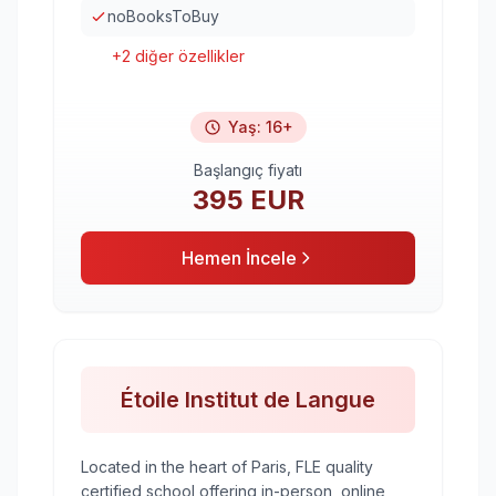
noBooksToBuy
+
2
diğer özellikler
Yaş
:
16+
Başlangıç fiyatı
395
EUR
Hemen İncele
Étoile Institut de Langue
Located in the heart of Paris, FLE quality
certified school offering in-person, online,