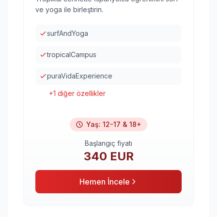
ve yoga ile birleştirin.
surfAndYoga
tropicalCampus
puraVidaExperience
+
1
diğer özellikler
Yaş
:
12-17 & 18+
Başlangıç fiyatı
340
EUR
Hemen İncele