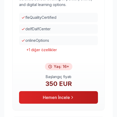
and digital learning options.
fleQualityCertified
delfDalfCenter
onlineOptions
+
1
diğer özellikler
Yaş
:
16+
Başlangıç fiyatı
350
EUR
Hemen İncele