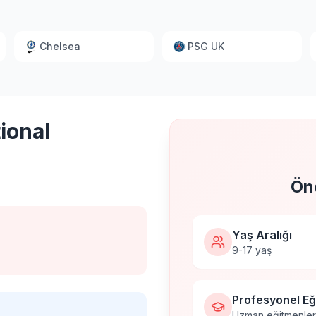
Chelsea
PSG UK
ional
Öne
Yaş Aralığı
9-17 yaş
Profesyonel Eğ
Uzman eğitmenlerle