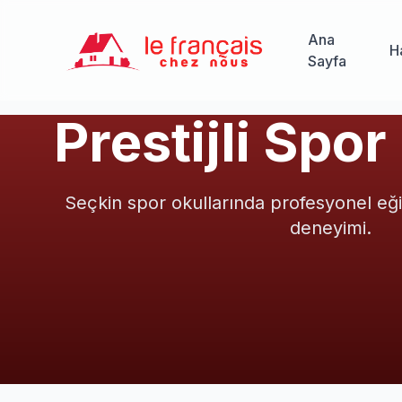
Ana
H
Sayfa
Prestijli Spor
Seçkin spor okullarında profesyonel eği
deneyimi.