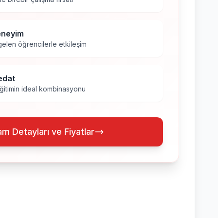
eneyim
gelen öğrencilerle etkileşim
edat
eğitimin ideal kombinasyonu
m Detayları ve Fiyatlar