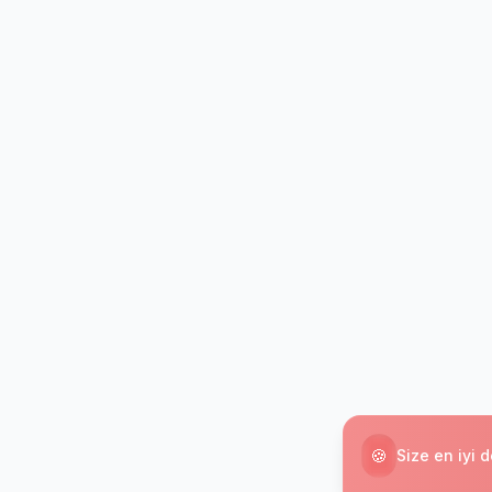
🍪
Size en iyi 