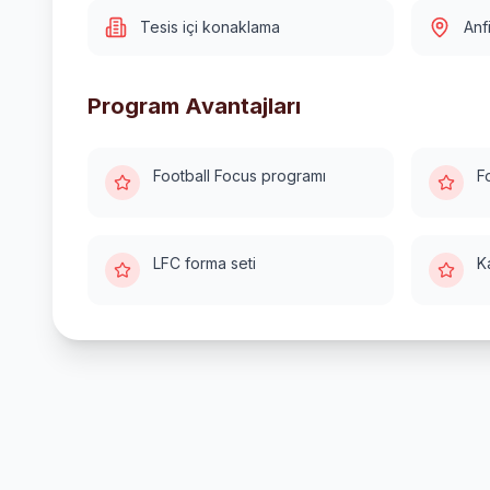
Tesis içi konaklama
Anf
Program Avantajları
Football Focus programı
F
LFC forma seti
K