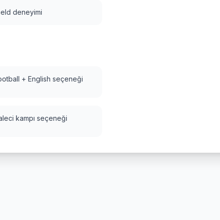
ield deneyimi
ootball + English seçeneği
aleci kampı seçeneği