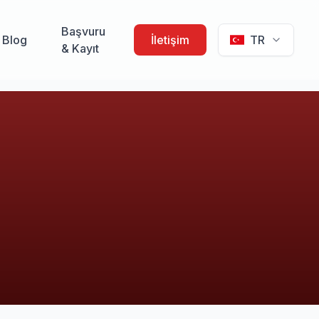
Başvuru
Blog
İletişim
TR
& Kayıt