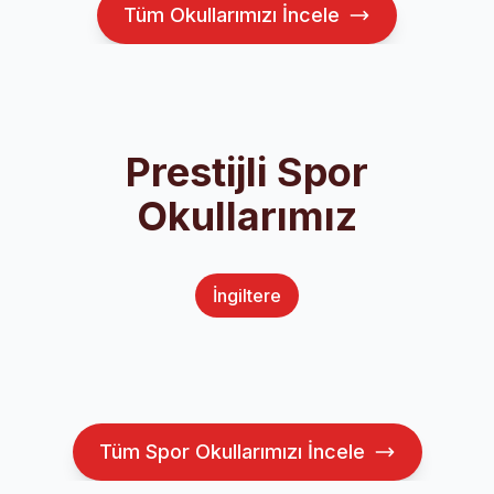
Tüm Okullarımızı İncele
Prestijli Spor
Okullarımız
Liverpool FC International
Exsportise + Arsenal FC
Academy
İngiltere
Nike + Chelsea Football Club
Academy
Liverpool, UK
Academy
London, UK
London, UK
Tüm Spor Okullarımızı İncele