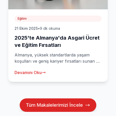
Eğitim
21 Ekim 2025
•
9 dk okuma
2025'te Almanya'da Asgari Ücret
ve Eğitim Fırsatları
Almanya, yüksek standartlarda yaşam
koşulları ve geniş kariyer fırsatları sunan bir
ülke olarak uluslararası öğrenciler ve
Devamını Oku
çalışanlar için cazip bir destinasyon haline
gelmiştir. 2025 yılında Almanya'da asgari
ücret, yaşam maliyetleri ve eğitim fırsatlarını
keşfedin.
Tüm Makalelerimizi İncele