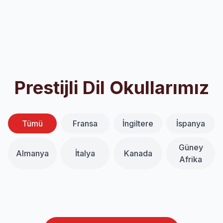
Prestijli Dil Okullarımız
Tümü
Fransa
İngiltere
İspanya
Güney
Almanya
İtalya
Kanada
Antibes
Afrika
Rouen
Centre International D'antibes
Montpellier
French in Normandy
Accent Français