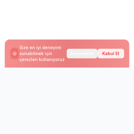
Size en iyi deneyimi
🍪
sunabilmek için
Seçenekler
Kabul Et
çerezleri kullanıyoruz
Bültenimize Abone Olun
Yeni programlar, kampanyalar ve dil eğitimi