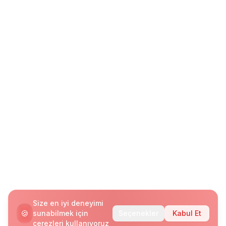
Size en iyi deneyimi
🍪
sunabilmek için
Seçenekler
Kabul Et
çerezleri kullanıyoruz