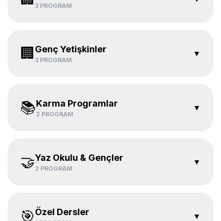
3
PROGRAM
Genç Yetişkinler
🏢
▼
3
PROGRAM
Karma Programlar
📚
▼
2
PROGRAM
Yaz Okulu & Gençler
🤝
▼
2
PROGRAM
Özel Dersler
🎯
▼