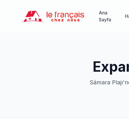
Ana
H
Sayfa
Expan
Sámara Plajı'n