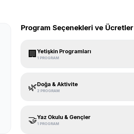
Program Seçenekleri ve Ücretler
Yetişkin Programları
🏢
1
PROGRAM
Doğa & Aktivite
🌿
2
PROGRAM
Yaz Okulu & Gençler
🤝
1
PROGRAM