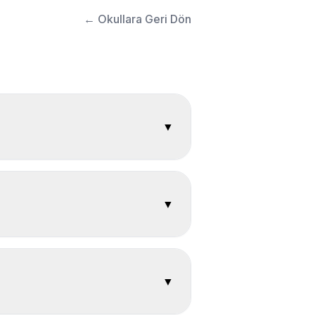
←
Okullara Geri Dön
▼
▼
▼