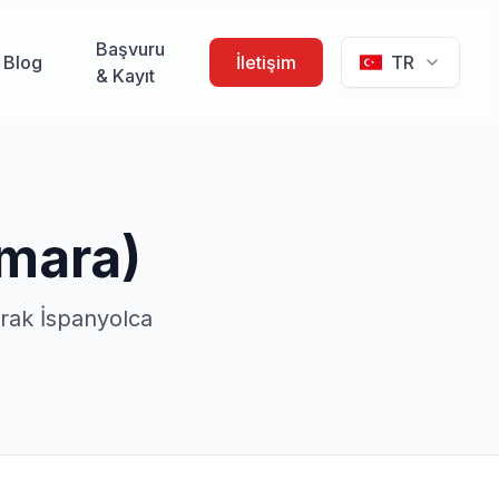
Başvuru
Blog
İletişim
TR
& Kayıt
ámara)
arak İspanyolca