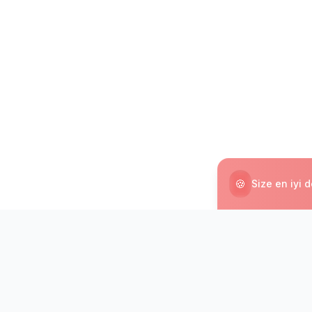
🍪
Size en iyi 