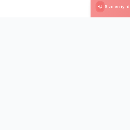
🍪
Size en iyi 
Yeni programlar