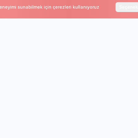
deneyimi sunabilmek için çerezleri kullanıyoruz
Seçenek
Bültenimize Abone Olun
, kampanyalar ve dil eğitimi dünyasındaki gelişmelerde