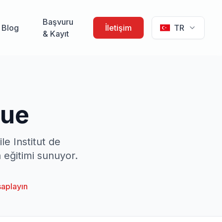
Başvuru
Blog
İletişim
TR
& Kayıt
gue
le Institut de
a eğitimi sunuyor.
saplayın