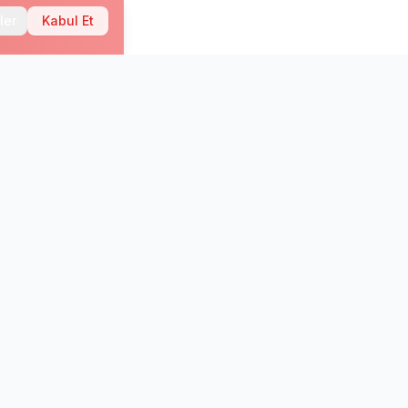
ler
Kabul Et
n haberdar olun.
Abone Ol