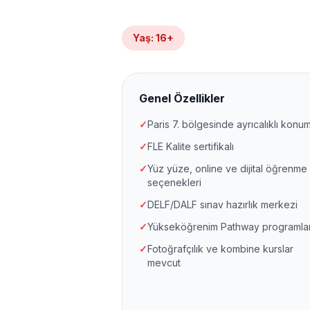
Yaş
:
16+
Genel Özellikler
✓
Paris 7. bölgesinde ayrıcalıklı konu
✓
FLE Kalite sertifikalı
✓
Yüz yüze, online ve dijital öğrenme
seçenekleri
✓
DELF/DALF sınav hazırlık merkezi
✓
Yükseköğrenim Pathway programlar
✓
Fotoğrafçılık ve kombine kurslar
mevcut