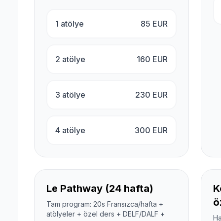
1 atölye
85
EUR
2 atölye
160
EUR
3 atölye
230
EUR
4 atölye
300
EUR
Le Pathway (24 hafta)
K
ö
Tam program: 20s Fransızca/hafta +
atölyeler + özel ders + DELF/DALF +
Ha