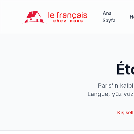
Ana
H
Sayfa
Ét
Paris'in kalb
Langue, yüz yüze,
Kişisel