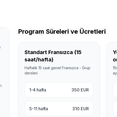
Program Süreleri ve Ücretleri
m
Standart Fransızca (15
Y
saat/hafta)
o
Haftalık 15 saat genel Fransızca - Grup
15
dersleri
ay
ı
1-4 hafta
350
EUR
5-11 hafta
310
EUR