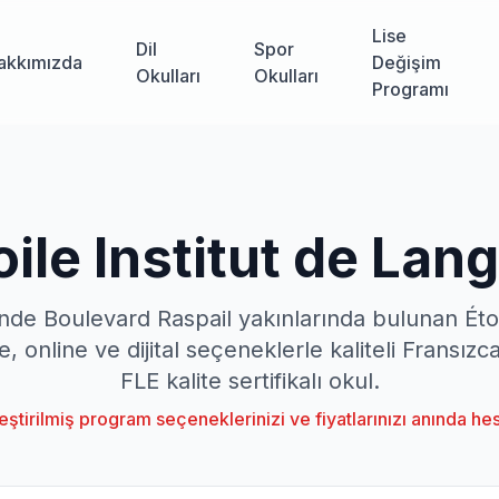
Lise
Dil
Spor
akkımızda
Değişim
Okulları
Okulları
Programı
oile Institut de Lan
inde Boulevard Raspail yakınlarında bulunan Étoi
 online ve dijital seçeneklerle kaliteli Fransızc
FLE kalite sertifikalı okul.
leştirilmiş program seçeneklerinizi ve fiyatlarınızı anında he