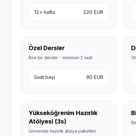
12+ hafta
220
EUR
Özel Dersler
D
Bire bir dersler - minimum 2 saat
Ot
Saat başı
90
EUR
Yükseköğrenim Hazırlık
B
Atölyesi (3s)
Bi
Üniversite hazırlık atölye paketleri