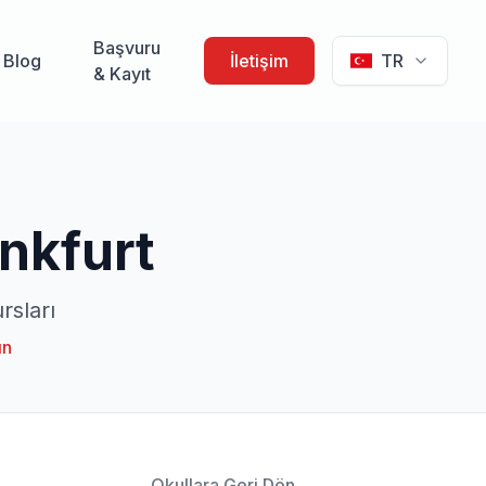
Başvuru
Blog
İletişim
TR
& Kayıt
ankfurt
rsları
ın
←
Okullara Geri Dön