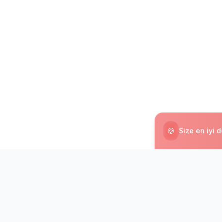
🍪
Size en iyi 