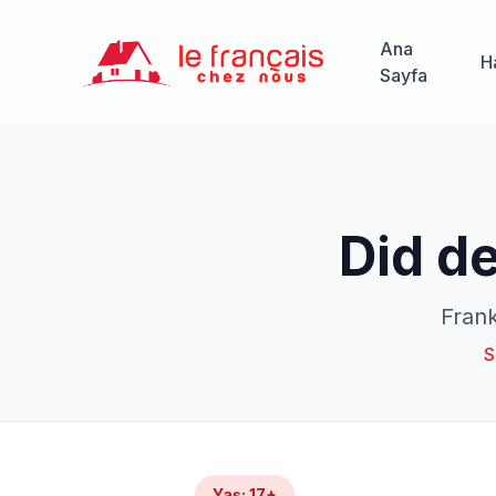
Ana
H
Sayfa
Did de
Frank
S
Yaş
:
17+