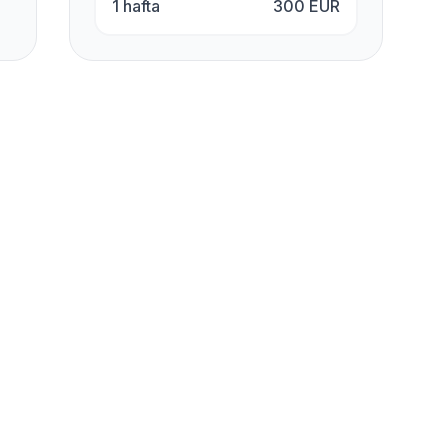
1 hafta
300
EUR