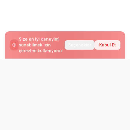
Size en iyi deneyimi
🍪
sunabilmek için
Seçenekler
Kabul Et
çerezleri kullanıyoruz
Bültenimize Abone Olun
Yeni programlar, kampanyalar ve dil eğitimi
dünyasındaki gelişmelerden haberdar olun.