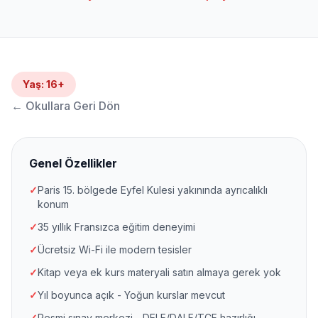
Yaş
:
16+
←
Okullara Geri Dön
Genel Özellikler
✓
Paris 15. bölgede Eyfel Kulesi yakınında ayrıcalıklı
konum
✓
35 yıllık Fransızca eğitim deneyimi
✓
Ücretsiz Wi-Fi ile modern tesisler
✓
Kitap veya ek kurs materyali satın almaya gerek yok
✓
Yıl boyunca açık - Yoğun kurslar mevcut
✓
Resmi sınav merkezi - DELF/DALF/TCF hazırlığı