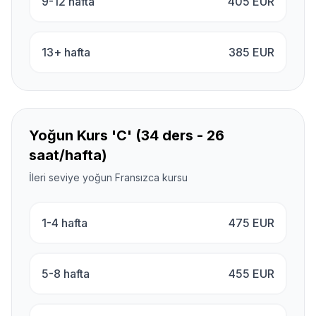
9-12 hafta
405
EUR
13+ hafta
385
EUR
Yoğun Kurs 'C' (34 ders - 26
saat/hafta)
İleri seviye yoğun Fransızca kursu
1-4 hafta
475
EUR
5-8 hafta
455
EUR