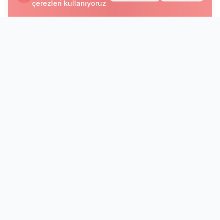
çerezleri kullanıyoruz
Bültenimize Abone Olun
Yeni programlar, kampanyalar ve dil eğitimi
dünyasındaki gelişmelerden haberdar olun.
Abone Ol